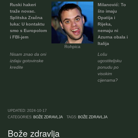
Ruski hakeri
Milanović: To
traže novac.
što imaju
Splitska Zračna
Opatija i
luka: U kontaktu
Rijeka,
smo s Europolom
nemaju ni
i FBI-jem
Azurna obala i
Italija
Rohpica
Nisam znao da oni
Lošu
izdaju gotovinske
ugostiteljsku
kredite
ponudu po
visokim
cijenama?
UPDATED:
2024-10-17
CATEGORIES:
BOŽE ZDRAVLJA
TAGS:
BOŽE ZDRAVLJA
Bože zdravlja