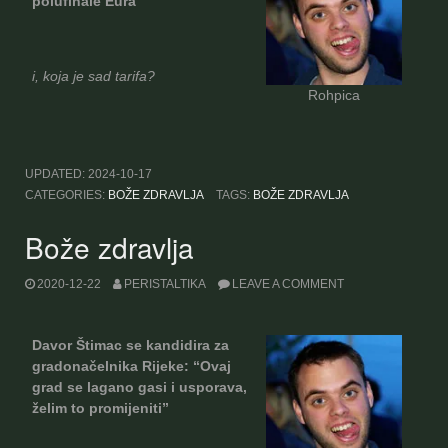
polufinale Eura
i, koja je sad tarifa?
Rohpica
UPDATED:
2024-10-17
CATEGORIES:
BOŽE ZDRAVLJA
TAGS:
BOŽE ZDRAVLJA
Bože zdravlja
2020-12-22
PERISTALTIKA
LEAVE A COMMENT
Davor Štimac se kandidira za
gradonačelnika Rijeke: “Ovaj
grad se lagano gasi i usporava,
želim to promijeniti”