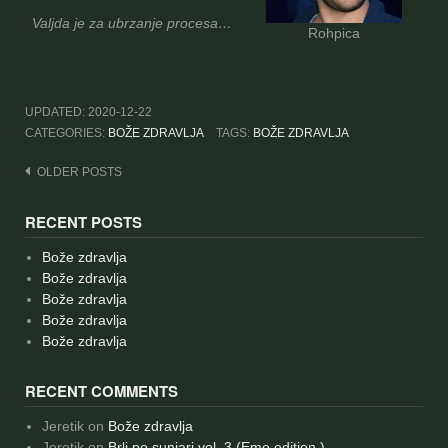
Valjda je za ubrzanje procesa…
Rohpica
UPDATED:
2020-12-22
CATEGORIES:
BOŽE ZDRAVLJA
TAGS:
BOŽE ZDRAVLJA
Posts
OLDER POSTS
navigation
RECENT POSTS
Bože zdravlja
Bože zdravlja
Bože zdravlja
Bože zdravlja
Bože zdravlja
RECENT COMMENTS
Jeretik
on
Bože zdravlja
Jeretik
on
Brlj po sunjari vol. 3 (Emo edition )