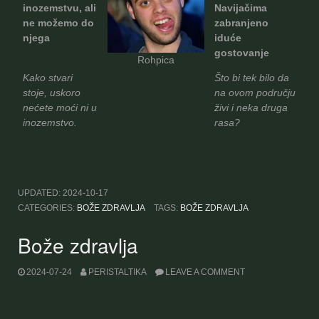
inozemstvu, ali
Navijačima
ne možemo do
zabranjeno
njega
iduće
gostovanje
Rohpica
Kako stvari
Što bi tek bilo da
stoje, uskoro
na ovom području
nećete moći ni u
živi i neka druga
inozemstvo.
rasa?
UPDATED:
2024-10-17
CATEGORIES:
BOŽE ZDRAVLJA
TAGS:
BOŽE ZDRAVLJA
Bože zdravlja
2024-07-24
PERISTALTIKA
LEAVE A COMMENT