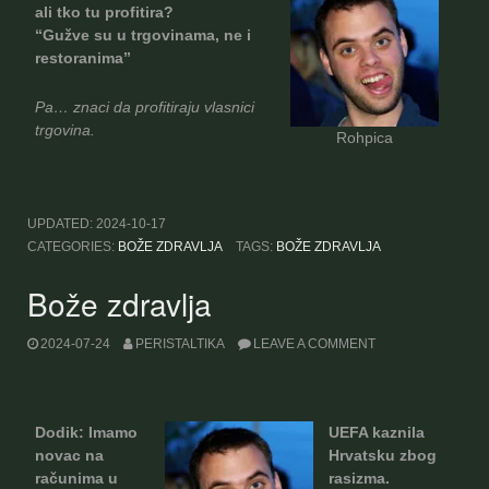
ali tko tu profitira?
“Gužve su u trgovinama, ne i
restoranima”
Pa… znaci da profitiraju vlasnici
trgovina.
Rohpica
UPDATED:
2024-10-17
CATEGORIES:
BOŽE ZDRAVLJA
TAGS:
BOŽE ZDRAVLJA
Bože zdravlja
2024-07-24
PERISTALTIKA
LEAVE A COMMENT
Dodik: Imamo
UEFA kaznila
novac na
Hrvatsku zbog
računima u
rasizma.