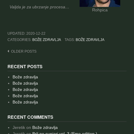
Valjda je za ubrzanje procesa…
Rohpica
UPDATED:
2020-12-22
CATEGORIES:
BOŽE ZDRAVLJA
TAGS:
BOŽE ZDRAVLJA
Posts
OLDER POSTS
navigation
RECENT POSTS
Bože zdravlja
Bože zdravlja
Bože zdravlja
Bože zdravlja
Bože zdravlja
RECENT COMMENTS
Jeretik
on
Bože zdravlja
Jeretik
on
Brlj po sunjari vol. 3 (Emo edition )