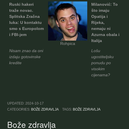
Ruski hakeri
Milanović: To
traže novac.
što imaju
Splitska Zračna
Opatija i
luka: U kontaktu
Rijeka,
smo s Europolom
nemaju ni
i FBI-jem
Azurna obala i
Italija
Rohpica
Nisam znao da oni
Lošu
izdaju gotovinske
ugostiteljsku
kredite
ponudu po
visokim
cijenama?
UPDATED:
2024-10-17
CATEGORIES:
BOŽE ZDRAVLJA
TAGS:
BOŽE ZDRAVLJA
Bože zdravlja