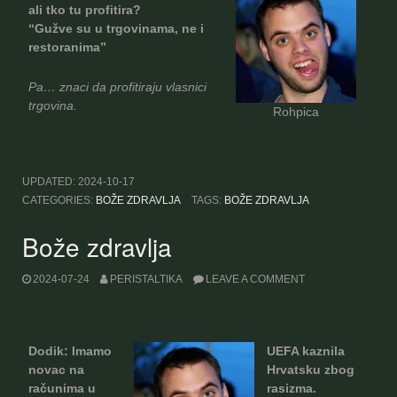
ali tko tu profitira?
“Gužve su u trgovinama, ne i
restoranima”
Pa… znaci da profitiraju vlasnici
trgovina.
Rohpica
UPDATED:
2024-10-17
CATEGORIES:
BOŽE ZDRAVLJA
TAGS:
BOŽE ZDRAVLJA
Bože zdravlja
2024-07-24
PERISTALTIKA
LEAVE A COMMENT
Dodik: Imamo
UEFA kaznila
novac na
Hrvatsku zbog
računima u
rasizma.