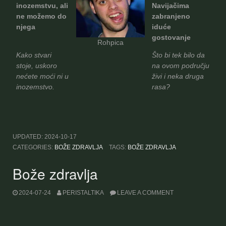
inozemstvu, ali
Navijačima
ne možemo do
zabranjeno
njega
iduće
gostovanje
Rohpica
Kako stvari
Što bi tek bilo da
stoje, uskoro
na ovom području
nećete moći ni u
živi i neka druga
inozemstvo.
rasa?
UPDATED:
2024-10-17
CATEGORIES:
BOŽE ZDRAVLJA
TAGS:
BOŽE ZDRAVLJA
Bože zdravlja
2024-07-24
PERISTALTIKA
LEAVE A COMMENT