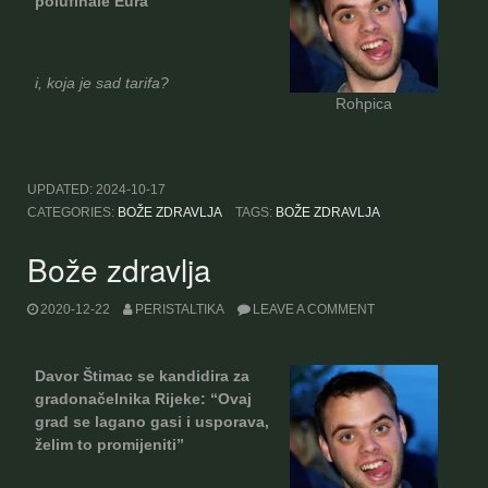
polufinale Eura
i, koja je sad tarifa?
Rohpica
UPDATED:
2024-10-17
CATEGORIES:
BOŽE ZDRAVLJA
TAGS:
BOŽE ZDRAVLJA
Bože zdravlja
2020-12-22
PERISTALTIKA
LEAVE A COMMENT
Davor Štimac se kandidira za
gradonačelnika Rijeke: “Ovaj
grad se lagano gasi i usporava,
želim to promijeniti”