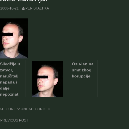
2008-10-21
PERISTALTIKA
Siledžije u
Osuđen na
zatvor,
smrt zbog
naručitelj
korupcije
napada i
dalje
nepoznat
Operacija
Šteta što
Pohotni Znanstvenik
uspjela,
nema dvojno
ATEGORIES: UNCATEGORIZED
pacijent umro
državljanstvo
ost
PREVIOUS POST