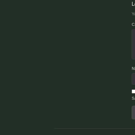
n
L
Y
C
N
S