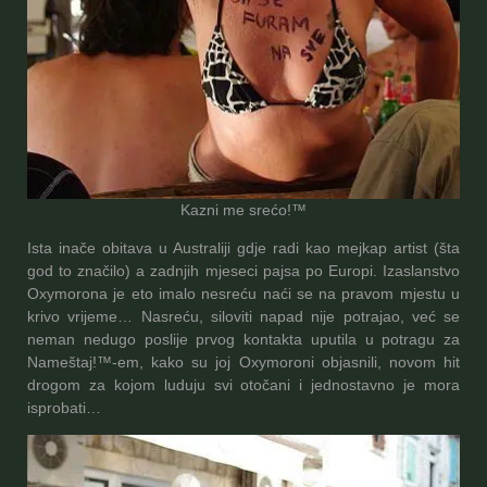
Kazni me srećo!
™
Ista inače obitava u Australiji gdje radi kao mejkap artist (šta
god to značilo) a zadnjih mjeseci pajsa po Europi. Izaslanstvo
Oxymorona je eto imalo nesreću naći se na pravom mjestu u
krivo vrijeme… Nasreću, siloviti napad nije potrajao, već se
neman nedugo poslije prvog kontakta uputila u potragu za
Nameštaj!
™
-em, kako su joj Oxymoroni objasnili, novom hit
drogom za kojom luduju svi otočani i jednostavno je mora
isprobati…