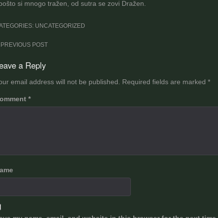
 pošto si mnogo tražen, od sutra se zovi Dražen.
ATEGORIES: UNCATEGORIZED
ost
PREVIOUS POST
avigation
eave a Reply
our email address will not be published.
Required fields are marked
*
omment
*
ame
ave my name, email, and website in this browser for the next time