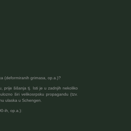
aka (deformiranih grimasa, op.a.)?
rije šišanja tj. Isti je u zadnjih nekoliko
ulozno širi velikosrpsku propagandu (tzv.
anu ulaska u Schengen.
0-ih, op.a.):