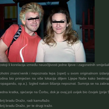
ostoji li korelacija između neuočljivosti jedne lijeve i zagonetnih smiješ
ohotni znans’venik i nepoznata lepa (opet) u svom originalnom izdanju, p
odina bio primjećen na više lokacija diljem Lijepe Naše kako beskrup
ropagandu, op.a.). Izgled nakon šišanja nepoznat. Sumnja se na zabr
 jedna kratka, sjećanje na Čorbu, dok je ovaj još uvijek bio čovjek (prije 9
brij bradu Dražo, radi kamuflažo.
brij bradu Dražo, jer te drugi tražo.