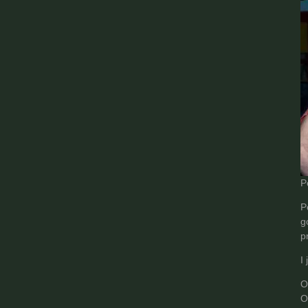
P
P
g
p
I
O
O