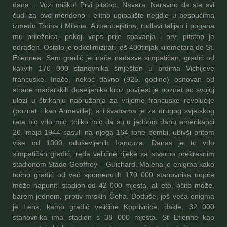
dana… Vozi miško! Prvi pitstop, Navara. Naravno da ste svi
čudi za ovo mondeno i elitno ugibalište negdje u bespućima
između Torina i Milana. Airbenbejština, rudlavi talijan i pogana
mu priležnica, pokoji vops prije spavanja i prvi pitstop je
odrađen. Ostalo je odkolimizirati još 400tinjak kilometara do St.
Etiennea. Sam gradić je inače nadasve simpatičan, gradić od
kakvih 170 000 stanovnika smješten u brdima Vichijeve
francuske. Inače, nekoć davno (925. godine) osnovan od
strane mađarskih doseljenika kroz povijest je poznat po svojoj
ulozi u štrikanju naoružanja za vrijeme francuske revolucije
(poznat i kao Armeville); a i švabama je za drugog svjetskog
rata bio vrlo mio, toliko mio da su u jednom danu amerikanci
26. maja 1944 sasuli na njega 164 tone bombi, ubivši pritom
više od 1000 oduševljenih francuza. Danas je to vrlo
simpatičan gradić, reda veličine rijeke sa stvarno prekrasnim
stadionom Stade Geoffroy – Guichard. Malena je enigma kako
točno gradić od već spomenutih 170 000 stanovnika uopće
može napuniti stadion od 42 000 mjesta, ali eto, očito može,
barem jednom, protiv mrskih Čeha. Doduše, još veća enigma
je Lens, kamo gradić veličine Koprivnice, dakle, 32 000
stanovnika ima stadion s 38 000 mjesta. St Etienne kao