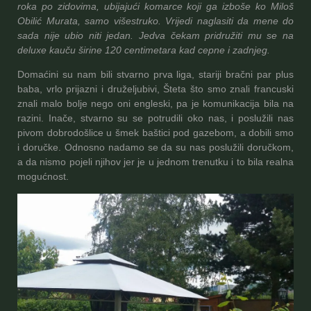
roka po zidovima, ubijajući komarce koji ga izboše ko Miloš
Obilić Murata, samo višestruko. Vrijedi naglasiti da mene do
sada nije ubio niti jedan. Jedva čekam pridružiti mu se na
deluxe kauču širine 120 centimetara kad cepne i zadnjeg.
Domaćini su nam bili stvarno prva liga, stariji bračni par plus
baba, vrlo prijazni i druželjubivi, Šteta što smo znali francuski
znali malo bolje nego oni engleski, pa je komunikacija bila na
razini. Inače, stvarno su se potrudili oko nas, i poslužili nas
pivom dobrodošlice u šmek baštici pod gazebom, a dobili smo
i doručke. Odnosno nadamo se da su nas poslužili doručkom,
a da nismo pojeli njihov jer je u jednom trenutku i to bila realna
mogućnost.