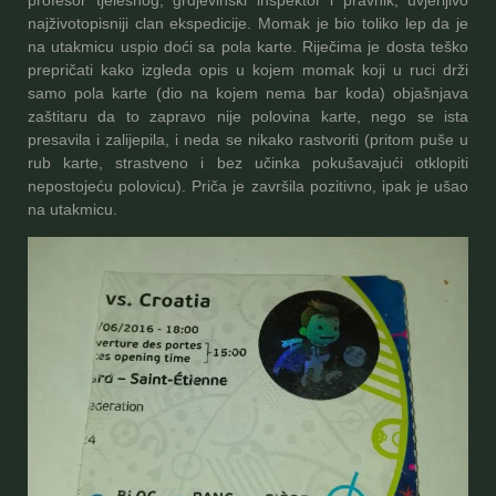
profesor tjelesnog, grdjevinski inspektor i pravnik, uvjerljivo
najživotopisniji clan ekspedicije. Momak je bio toliko lep da je
na utakmicu uspio doći sa pola karte. Riječima je dosta teško
prepričati kako izgleda opis u kojem momak koji u ruci drži
samo pola karte (dio na kojem nema bar koda) objašnjava
zaštitaru da to zapravo nije polovina karte, nego se ista
presavila i zalijepila, i neda se nikako rastvoriti (pritom puše u
rub karte, strastveno i bez učinka pokušavajući otklopiti
nepostojeću polovicu). Priča je završila pozitivno, ipak je ušao
na utakmicu.