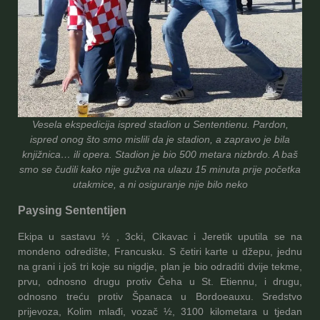
Vesela ekspedicija ispred stadion u Sententienu. Pardon,
ispred onog što smo mislili da je stadion, a zapravo je bila
knjižnica… ili opera. Stadion je bio 500 metara nizbrdo. A baš
smo se čudili kako nije gužva na ulazu 15 minuta prije početka
utakmice, a ni osiguranje nije bilo neko
Paysing Sententijen
Ekipa u sastavu ½ , 3cki, Cikavac i Jeretik uputila se na
mondeno odredište, Francusku. S četiri karte u džepu, jednu
na grani i još tri koje su nigdje, plan je bio odraditi dvije tekme,
prvu, odnosno drugu protiv Čeha u St. Etiennu, i drugu,
odnosno treću protiv Španaca u Bordoeauxu. Sredstvo
prijevoza, Kolim mlađi, vozač ½, 3100 kilometara u tjedan