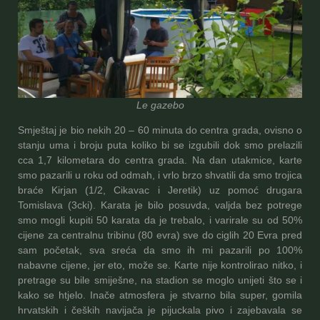
Le gazebo
Smještaj je bio nekih 20 – 60 minuta do centra grada, ovisno o
stanju uma i broju puta koliko bi se izgubili dok smo prelazili
cca 1,7 kilometara do centra grada. Na dan utakmice, karte
smo pazarili u roku od odmah, i vrlo brzo shvatili da smo trojica
braće Kirjan (1/2, Cikavac i Jeretik) uz pomoć drugara
Tomislava (3cki). Karata je bilo posuvda, valjda bez potrege
smo mogli kupiti 50 karata da je trebalo, i varirale su od 50%
cijene za centralnu tribinu (80 evra) sve do ciglih 20 Evra pred
sam početak, sva sreća da smo ih mi pazarili po 100%
nabavne cijene, jer eto, može se. Karte nije kontrolirao nitko, i
pretrage su bile smiješne, na stadion se moglo unijeti što se i
kako se htjelo. Inače atmosfera je stvarno bila super, gomila
hrvatskih i čeških navijača je pijuckala pivo i zajebavala se