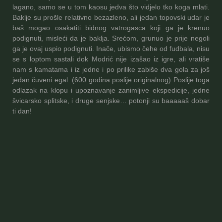
lagano, samo se u tom kaosu jedva što vidjelo tko koga mlati.
Baklje su prošle relativno bezazleno, ali jedan topovski udar je
baš mogao osakatiti bidnog vatrogasca koji ga je krenuo
podignuti, misleći da je baklja. Srećom, grunuo je prije negoli
ga je ovaj uspio podignuti. Inače, ubismo čehe od fudbala, nisu
se s loptom sastali dok Modrić nije izašao iz igre, ali vratiše
nam s kamatama i iz jedne i po prilike zabiše dva gola za još
jedan čuveni egal. (600 godina poslije originalnog) Poslije toga
odlazak na klopu i upoznavanje zanimljive ekspedicije, jedne
švicarsko splitske, i druge senjske… potonji su baaaaaš dobar
ti dan!