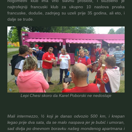
nogometni klub ima vrlo slavnu prošlost, i službeno je
najtrofejniji francuski klub za ukupno 10 naslova prvaka
francuske, doduše, zadnjeg su uzeli prije 35 godina, ali eto, i
dalje se trude.
Lepi Chesi skoro da Karel Poborski ne nedostaje
Mali intermezzo, ½ koji je danas odvozio 500 km, i krepan
legao prije dva sata, da se malo naspava jer je bubić i umoran,
sad divlja po dnevnom boravku našeg mondenog apartmana i