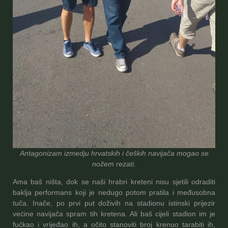
Antagonizam izmedju hrvatskih i čeških navijača mogao se
nožem rezati.
Ama baš ništa, dok se naši hrabri kreteni nisu sjetili odraditi
baklja performans koji je nedugo potom pratila i međusobna
tuča. Inače, po prvi put doživih na stadionu istinski prijezir
većine navijača spram tih kretena. Ali baš cijeli stadion im je
fućkao i vrijeđao ih, a očito stanoviti broj krenuo tarabiti ih,