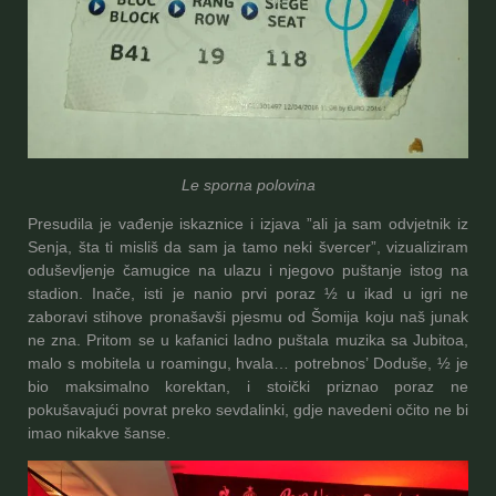
Le sporna polovina
Presudila je vađenje iskaznice i izjava ”ali ja sam odvjetnik iz
Senja, šta ti misliš da sam ja tamo neki švercer”, vizualiziram
oduševljenje čamugice na ulazu i njegovo puštanje istog na
stadion. Inače, isti je nanio prvi poraz ½ u ikad u igri ne
zaboravi stihove pronašavši pjesmu od Šomija koju naš junak
ne zna. Pritom se u kafanici ladno puštala muzika sa Jubitoa,
malo s mobitela u roamingu, hvala… potrebnos’ Doduše, ½ je
bio maksimalno korektan, i stoički priznao poraz ne
pokušavajući povrat preko sevdalinki, gdje navedeni očito ne bi
imao nikakve šanse.