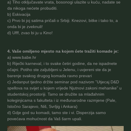
a) Tiho otključavate vrata, bosonogi ulazite u kuću, nadate se
da nikoga nećete probuditi.
b) Eskivacija
c) Prvo bi joj satima pričali o Srbiji. Knezovi, bitke i tako to, a
onda bi je zveknuli!
d) Ufff, zvao bi ju u Kino!
4. Vaše omiljeno mjesto na kojem ćete tražiti komade je:
a) www.babe.hr
b) Riječki karneval, i to svake četiri godine, da ne ispadnete
očajni. Potiho ste zaljubljeni u Jelenu, i uvjereni ste da je
barenje svakog drugog komada ravno prevari
c) Jedanput tjedno držite seminar pod nazivom ”Utjecaj D&D
spellova na svijet u kojem vrijede Njutnovi zakoni mehanike” u
studentskoj prostoriji. Tamo se družite sa mlađahnim
koleginjicama s fakulteta i iz međunarodne razmjene (Pale,
Istočno Sarajevo, Niš, Svrljig i Ankara)
d) Gdje god su komadi, tamo ste i vi. Disperzija samo
povećava mohućnost da Vaš šarm upali.