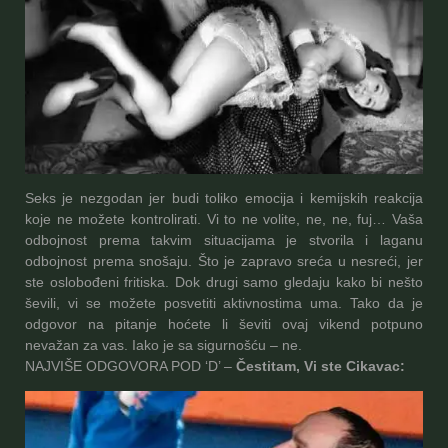
Seks je nezgodan jer budi toliko emocija i kemijskih reakcija
koje ne možete kontrolirati. Vi to ne volite, ne, ne, fuj… Vaša
odbojnost prema takvim situacijama je stvorila i laganu
odbojnost prema snošaju. Što je zapravo sreća u nesreći, jer
ste oslobođeni fritiska. Dok drugi samo gledaju kako bi nešto
ševili, vi se možete posvetiti aktivnostima uma. Tako da je
odgovor na pitanje hoćete li ševiti ovaj vikend potpuno
nevažan za vas. Iako je sa sigurnošću – ne.
NAJVIŠE ODGOVORA POD ‘D’ –
Čestitam, Vi ste Cikavac: