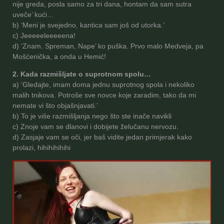
nije greda, posla samo za tri dana, hontam da sam sutra
uveče’ kući…
b) ‘Meni je svejedno, kantica sam još od utorka.’
c) Jeeeeeleeeeena!
d) ‘Znam. Spreman, Nape’ ko puška. Prvo malo Medveja, pa
Mošćenička, a onda u Hemić!
2. Kada razmišljate o suprotnom spolu…
a) ‘Gledajte, imam doma jednu suprotnog spola i nekoliko
malih tnikova. Potroše sve novce koje zaradim, tako da mi
nemate vi što objašnjavati.’
b) To je više razmišljanja nego što ste inače navikli
c) Znoje vam se dlanovi i dobijete želučanu nervozu.
d) Zasjaje vam se oči, jer baš vidite jedan primjerak kako
prolazi, hihihihihihi