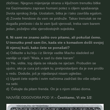
zločinac. Njegovo mijenjanje strana u ključnom trenutku bitke
na Gazimestanu zapravo humani potez s ciljem spašavanja
života sprskog življa. Uostalom, bitka je i tako završila egalom.
d) Zovete frendove da vam se pridruže. Takav trenutak se ne
događa prečesto i da bi vam ljudi vjerovali, treba vam barem
jedan, poželjno više vjerodostojnih svjedoka.
6. Ni sami ne znamo zašto ovo pitamo, ali pokušat ćemo.
U trenutku pred sam čin, kada ste s komadom došli svojoj
ili njenoj kući, kako ćete se ponašati?
a) Odlazite u ku’inju i iz škrinje vadite Macho sladoled od
vanilije uz riječi ”Mala, e sad ću date karam”
b) ‘He, vidite, tog dijela se nikada ne sjećam. Probudim se
ujutro, ako je cura još uvijek tu, pretpostavljam da je sve prošlo
u redu. Doduše, još je nijedanput nisam ugledao.
c) Ugasit ćete svjetlo i svim načinima zadržati što više odjeće
na sebi.
d) ‘Čekajte da pitam frenda. On je s njom otišao doma.
NAJVIŠE ODGOVORA POD ‘A’
– Čestitamo, Vi ste 1/2
: