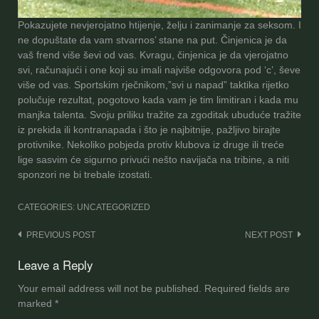
Pokazujete nevjerojatno htijenje, želju i zanimanje za seksom. I
ne dopuštate da vam stvarnos’ stane na put. Činjenica je da
vaš frend više ševi od vas. Kvragu, činjenica je da vjerojatno
svi, računajući i one koji su imali najviše odgovora pod ‘c’, ševe
više od vas. Sportskim rječnikom,”svi u napad” taktika rijetko
polučuje rezultat, pogotovo kada vam je tim limitiran i kada mu
manjka talenta. Svoju priliku tražite za zgoditak ubuduće tražite
iz prekida ili kontranapada i što je najbitnije, pažljivo birajte
protivnike. Nekoliko pobjeda protiv klubova iz druge ili treće
lige sasvim će sigurno privući nešto navijača na tribine, a niti
sponzori ne bi trebale izostati.
CATEGORIES: UNCATEGORIZED
Post
PREVIOUS POST
NEXT POST
navigation
Leave a Reply
Your email address will not be published.
Required fields are
marked
*