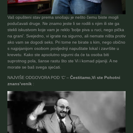
Vaš opušteni stav prema snošaju je nešto čemu biste mogli
podučavati druge. Ne znamo jeste li se rodili s njim ili ste ga
stekli iskustvom koje vam je reklo ‘bolje piva u ruci, nego pička
na grani’. Svejedno, vi igrate na sigurno, ali nemate ništa protiv
ako vam se dogodi seks. Pri tome ne birate s kim, nego obično
s najpijanijom osobom posljednji napuštate lokal i završite u
krevetu. Kako ste apsolutno sigurni da će ta osoba biti
suprotnog pola, šanse rastu što ste Vi i komad pijaniji. A ne
morate se baš svega sjećati.
NAJVIŠE ODGOVORA POD ‘C’ –
Čestitamo,
Vi ste Pohotni
znans’venik
: