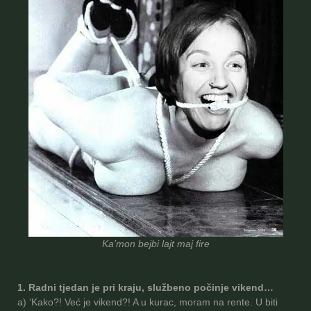
Ka’mon bejbi lajt maj fire
1. Radni tjedan je pri kraju, službeno počinje vikend…
a) ‘Kako?! Već je vikend?! A u kurac, moram na rente. U biti