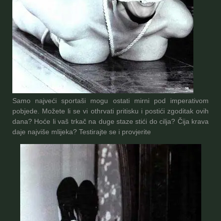
Samo najveći sportaši mogu ostati mirni pod imperativom
pobjede. Možete li se vi othrvati pritisku i postići zgoditak ovih
dana? Hoće li vaš trkač na duge staze stići do cilja? Čija krava
daje najviše mlijeka? Testirajte se i provjerite