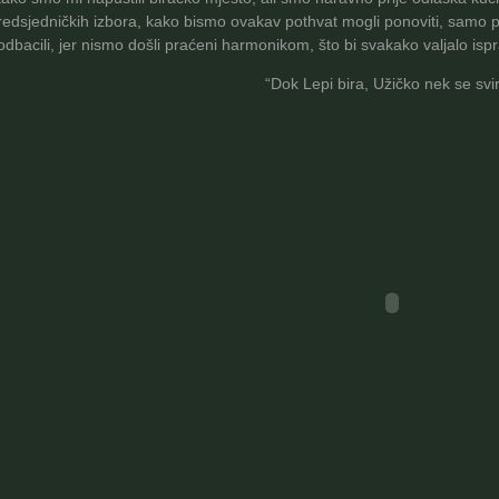
redsjedničkih izbora, kako bismo ovakav pothvat mogli ponoviti, samo 
odbacili, jer nismo došli praćeni harmonikom, što bi svakako valjalo ispra
“Dok Lepi bira, Užičko nek se svir