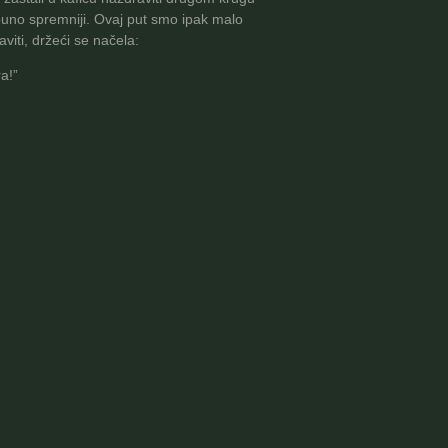
puno spremniji. Ovaj put smo ipak malo
viti, držeći se načela:
a!”