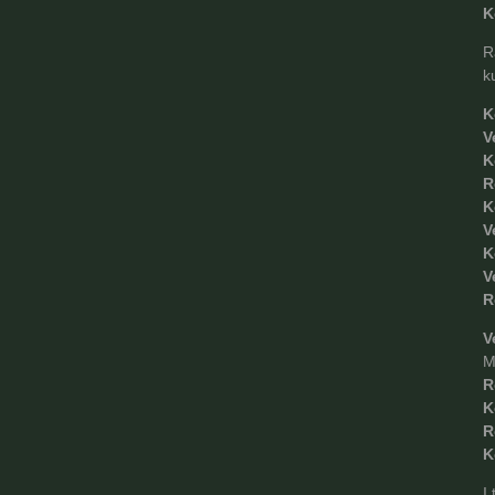
K
R
k
K
V
K
R
K
V
K
V
R
V
M
R
K
R
K
I