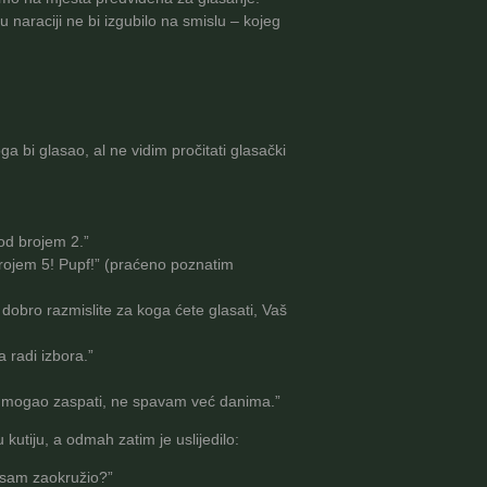
u naraciji ne bi izgubilo na smislu – kojeg
bi glasao, al ne vidim pročitati glasački
od brojem 2.”
brojem 5! Pupf!” (praćeno poznatim
dobro razmislite za koga ćete glasati, Vaš
a radi izbora.”
bih mogao zaspati, ne spavam već danima.”
 kutiju, a odmah zatim je uslijedilo:
og sam zaokružio?”