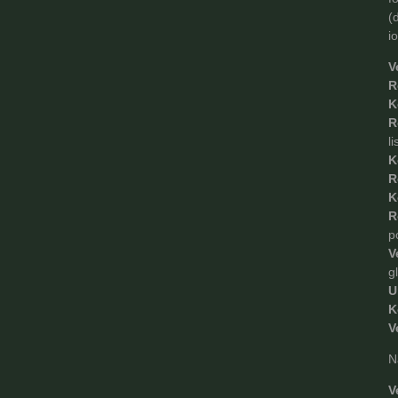
(
i
V
R
K
R
l
K
R
K
R
p
V
g
U
K
V
N
V