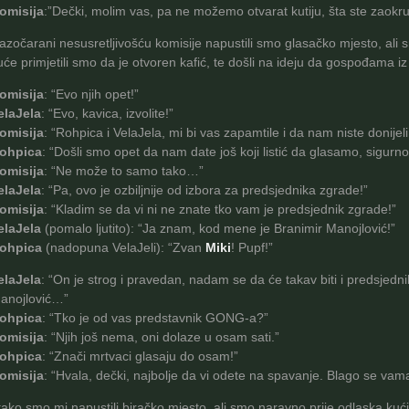
omisija
:”Dečki, molim vas, pa ne možemo otvarat kutiju, šta ste zaokruži
azočarani nesusretljivošću komisije napustili smo glasačko mjesto, ali 
uće primjetili smo da je otvoren kafić, te došli na ideju da gospođama i
omisija
: “Evo njih opet!”
elaJela
: “Evo, kavica, izvolite!”
omisija
: “Rohpica i VelaJela, mi bi vas zapamtile i da nam niste donije
ohpica
: “Došli smo opet da nam date još koji listić da glasamo, sigurno
omisija
: “Ne može to samo tako…”
elaJela
: “Pa, ovo je ozbiljnije od izbora za predsjednika zgrade!”
omisija
: “Kladim se da vi ni ne znate tko vam je predsjednik zgrade!”
elaJela
(pomalo ljutito): “Ja znam, kod mene je Branimir Manojlović!”
ohpica
(nadopuna VelaJeli): “Zvan
Miki
! Pupf!”
elaJela
: “On je strog i pravedan, nadam se da će takav biti i predsjedni
anojlović…”
ohpica
: “Tko je od vas predstavnik GONG-a?”
omisija
: “Njih još nema, oni dolaze u osam sati.”
ohpica
: “Znači mrtvaci glasaju do osam!”
omisija
: “Hvala, dečki, najbolje da vi odete na spavanje. Blago se vam
 tako smo mi napustili biračko mjesto, ali smo naravno prije odlaska kuć