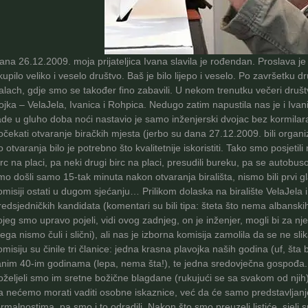
ana 26.12.2009. moja prijateljica Ivana slavila je rođendan. Proslava je 
kupilo veliko i veselo društvo. Baš je bilo lijepo i veselo. Po završetku d
alach, gdje smo se također fino zabavili. U nekom trenutku večeri društ
rojka – VelaJela, Ivanica i Rohpica. Nedugo zatim napustila nas je i Ivan
ade u gluho doba noći nastavio je samo inženjerski dvojac bez kormilara
očekati otvaranje biračkih mjesta (jerbo su dana 27.12.2009. bili organiz
o otvaranja bilo je potrebno što kvalitetnije iskoristiti. Tako smo posjeti
irc na placi, pa neki drugi birc na placi, presudili bureku, pa se autob
mo došli samo 15-tak minuta nakon otvaranja birališta, nismo bili prvi g
omisiji ostati u dugom sjećanju… Prilikom dolaska na biralište VelaJela i 
redsjedničkih kandidata (komentari su bili tipa: šteta što nema albanski
ojeg smo upravo pojeli, vidi ovog zadnjeg, on je inženjer, mogli bi za nj
jega nismo čuli i slični), ali nas je izborna komisija zamolila da se ne 
omisiju su činile tri članice: jedna krasna plavojka naših godina (uf, šta
anim 40-im godinama (lepa, nema šta!), te jedna sredovječna gospođa. Pr
oželjeli smo im sretne božične blagdane (rukujući se sa svakom od njih), 
a nećemo morati vaditi osobne iskaznice, već da će samo predstavljanje b
ormalnostima, pa smo i to odradili. Nakon što smo preuzeli listiće, sjel