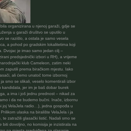
bila organizirana u njenoj garaži, gdje se
ruženja u garaži društvo se uputilo u
vo se razišlo, a ostala je samo vesela
ica, a pohod po gradskim lokalitetima koji
. Dvojac je imao samo jedan cilj –
irani predsjednički izbori u RH), a vrijeme
li narodnjački klub Cameleon, zatim neki
usom zaputili prema biračkom mjestu. Iako
lasači, ali ćemo unatoč tome izbornoj
ja smo se slikali, veselo komentirali izbor
h kandidata, jer im je baš dobar burek
ega, a ima i još jednu prednost – nikad za
slikamo i da ne budemo bučni. Inače, izbornu
 bi joj VelaJela radio…), jedna gospođa u
ilikom ulaska na biralište VelaJela i ja
te zatražili glasački listić. Nadali smo se
iti dovoljno, no komisija je inzistirala na
i smo na mjesta predviđena za glasanje.