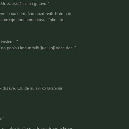
li, zaokružili ste i gotovo!”
smo ih ipak srdačno pozdravili. Putem do
z komisije donesemo kavu. Tako i bi.
li kavicu…”
 na popisu ima mrtvih ljudi koji neće doći!”
k države. Eh, da su svi ko Branimir
a.”
i zastali u kafiću nazdraviti drugom krugu