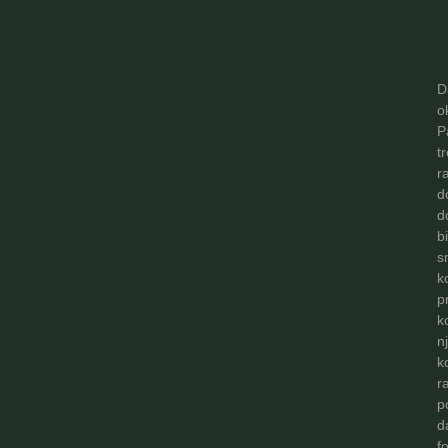
D
o
P
t
r
d
d
b
s
k
p
k
n
k
r
p
d
f