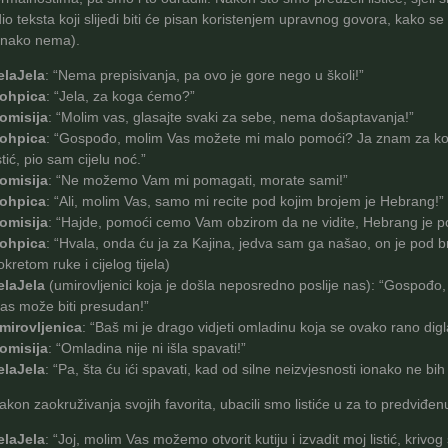
dio teksta koji slijedi biti će pisan koristenjem upravnog govora, kako se 
onako nema).
elaJela
: “Nema prepisivanja, pa ovo je gore nego u školi!”
ohpica
: “Jela, za koga ćemo?”
omisija
: “Molim vas, glasajte svaki za sebe, nema došaptavanja!”
ohpica
: “Gospođo, molim Vas možete mi malo pomoći? Ja znam za koga 
istić, pio sam cijelu noć.”
omisija
: “Ne možemo Vam mi pomagati, morate sami!”
ohpica
: “Ali, molim Vas, samo mi recite pod kojim brojem je Hebrang!”
omisija
: “Hajde, pomoći cemo Vam obzirom da ne vidite, Hebrang je p
ohpica
: “Hvala, onda ću ja za Kajina, jedva sam ga našao, on je pod 
okretom ruke i cijelog tijela)
elaJela
(umirovljenici koja je došla neposredno poslije nas): “Gospođo, 
las može biti presudan!”
mirovljenica
: “Baš mi je drago vidjeti omladinu koja se ovako rano digl
omisija
: “Omladina nije ni išla spavati!”
elaJela
: “Pa, šta ću ići spavati, kad od silne neizvjesnosti ionako ne 
akon zaokruživanja svojih favorita, ubacili smo listiće u za to predviđenu
elaJela
: “Joj, molim Vas možemo otvorit kutiju i izvadit moj listić, kriv