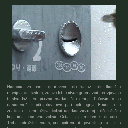
Nasreću, za nas koji mrzimo bilo kakav oblik flastične
manipulacije kintom, za sve bitne stvari gorenavedena izjava je
totalna laž i neopisivno marketinško sranje. Kešovinom se
danas može kupiti gotovo sve, pa i topli zagrljaj. E sad, to ne
znači da je sramežljiva čeljad usprkos zavidnoj količini šuške
koju ima time zadovoljna. Ostaje taj problem realizacije…
Treba potražiti komada, pristupiti mu, dogovoriti cijenu… i na