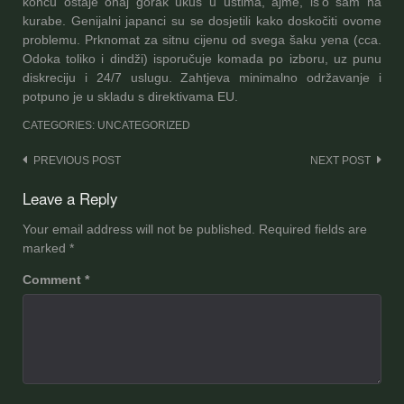
koncu ostaje onaj gorak ukus u ustima, ajme, iš’o sam na
kurabe. Genijalni japanci su se dosjetili kako doskočiti ovome
problemu. Prknomat za sitnu cijenu od svega šaku yena (cca.
Odoka toliko i dindži) isporučuje komada po izboru, uz punu
diskreciju i 24/7 uslugu. Zahtjeva minimalno održavanje i
potpuno je u skladu s direktivama EU.
CATEGORIES: UNCATEGORIZED
Post
PREVIOUS POST
NEXT POST
navigation
Leave a Reply
Your email address will not be published.
Required fields are
marked
*
Comment
*