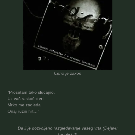
Ćeno je zakon
“
Prošetam tako slučajno,
Uz vaš raskošni vrt.
Mrko me zagleda
Onaj ružni hrt…”
Da li je dozvoljeno razgledavanje vašeg vrta (Dejavu
kaputich?)