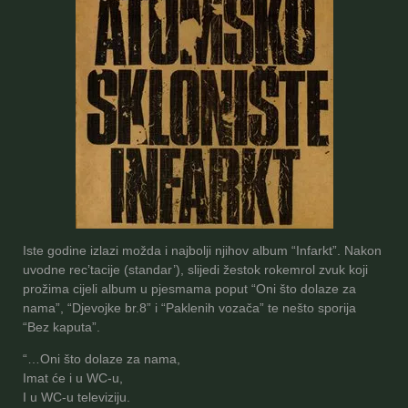
Iste godine izlazi možda i najbolji njihov album “Infarkt”. Nakon
uvodne rec’tacije (standar’), slijedi žestok rokemrol zvuk koji
prožima cijeli album u pjesmama poput “Oni što dolaze za
nama”, “Djevojke br.8” i “Paklenih vozača” te nešto sporija
“Bez kaputa”.
“…Oni što dolaze za nama,
Imat će i u WC-u,
I u WC-u televiziju.