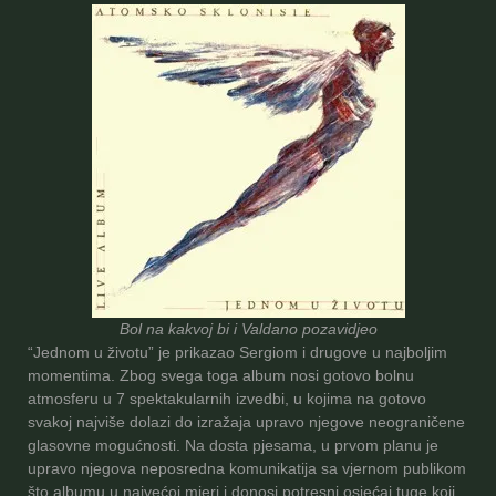
Bol na kakvoj bi i Valdano pozavidjeo
“Jednom u životu” je prikazao Sergiom i drugove u najboljim
momentima. Zbog svega toga album nosi gotovo bolnu
atmosferu u 7 spektakularnih izvedbi, u kojima na gotovo
svakoj najviše dolazi do izražaja upravo njegove neograničene
glasovne mogućnosti. Na dosta pjesama, u prvom planu je
upravo njegova neposredna komunikatija sa vjernom publikom
što albumu u najvećoj mjeri i donosi potresni osjećaj tuge koji