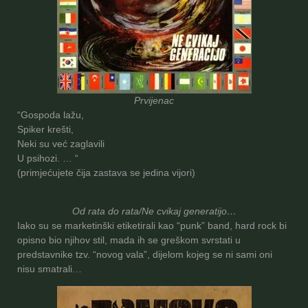
Prvijenac
“Gospoda lažu,
Spiker krešti,
Neki su već zaglavili
U psihozi. … “
(primjećujete čija zastava se jedina vijori)
Od rata do rata/Ne cvikaj generatijo…
Iako su se marketinški etiketirali kao “punk” band, hard rock bi
opisno bio njihov stil, mada ih se greškom svrstati u
predstavnike tzv. “novog vala”, dijelom kojeg se ni sami oni
nisu smatrali…