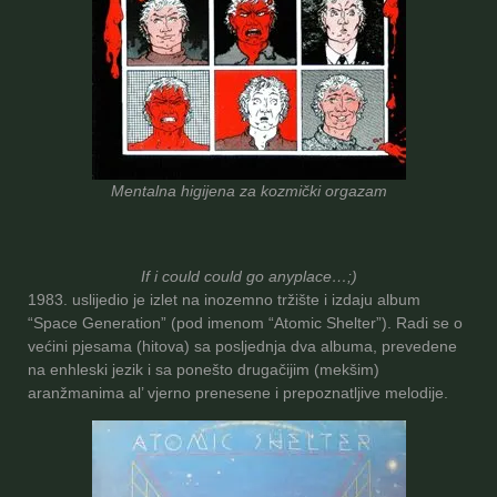
Mentalna higijena za kozmički orgazam
If i could could go anyplace…;)
1983. uslijedio je izlet na inozemno tržište i izdaju album
“Space Generation” (pod imenom “Atomic Shelter”). Radi se o
većini pjesama (hitova) sa posljednja dva albuma, prevedene
na enhleski jezik i sa ponešto drugačijim (mekšim)
aranžmanima al’ vjerno prenesene i prepoznatljive melodije.