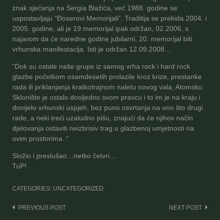
znak sjećanja na Sergia Blažića, već 1988. godine se
uspostavljaju “Đoserovi Memorijali”. Traditija se prekida 2004. i
2005. godine, ali je 19.memorijal ipak održan, 02.2006, s
najavom da će naredne godine jubilarni, 20. memorijal biti
vrhunska manifestacija. Isti je održan 12.09.2008…
“Dok su ostale naše grupe iz samog vrha rock i hard rock
glazbe početkom osamdesetih prolazile kroz krize, prestanke
rada ili priklanjanja kratkotrajnom naletu novog vala, Atomsko
Sklonište je ostalo dosljedno svom pravcu i to im je na kraju i
donijelo vrhunski uspjeh, bez puno osvrtanja na ono što drugi
rade, a neki treći uzaludno pišu, znajući da će njihov način
djelovanja ostaviti neizbrisiv trag u glazbenoj umjetnosti na
ovim prostorima. “
Složio i preslušao…netko četvri…
TuP!
CATEGORIES: UNCATEGORIZED
Post
PREVIOUS POST
NEXT POST