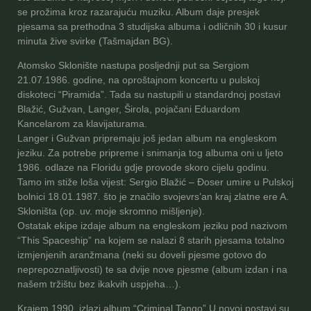
se prožima kroz razarajuću muziku. Album daje presjek
pjesama sa prethodna 3 studijska albuma i odličnih 30 i kusur
minuta žive svirke (Tašmajdan BG).
Atomsko Sklonište nastupa posljednji put sa Sergiom
21.07.1986. godine, na oproštajnom koncertu u pulskoj
diskoteci “Piramida”. Tada su nastupili u standardnoj postavi
Blažić, Gužvan, Langer, Širola, pojačani Eduardom
Kancelarom za klavijaturama.
Langer i Gužvan pripremaju još jedan album na engleskom
jeziku. Za potrebe pripreme i snimanja tog albuma oni u ljeto
1986. odlaze na Floridu gdje provode skoro cijelu godinu.
Tamo im stiže loša vijest: Sergio Blažić – Đoser umire u Pulskoj
bolnici 18.01.1987. što je značilo svojevrs’an kraj zlatne ere A.
Skloništa (op. uv. moje skromno mišljenje).
Ostatak ekipe izdaje album na engleskom jeziku pod nazivom
“This Spaceship” na kojem se nalazi 8 starih pjesama totalno
izmjenjenih aranžmana (neki su doveli pjesme gotovo do
neprepoznatljivosti) te sa dvije nove pjesme (album izdan i na
našem tržištu bez ikakvih uspjeha…).
Krajem 1990. izlazi album “Criminal Tango”.U novoj postavi su