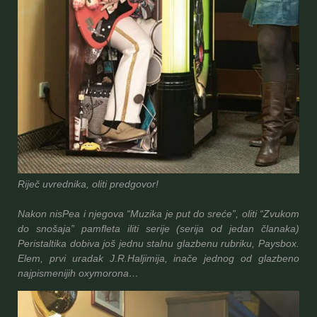
Riječ uvrednika, oliti predgovor!
Nakon nisPea i njegova “Muzika je put do sreće”, oliti “Zvukom
do snošaja” pamfleta iliti serije (serija od jedan članaka)
Peristaltika dobiva još jednu stalnu glazbenu rubriku, Paysbox.
Elem, prvi uradak J.R.Haljimija, inače jednog od glazbeno
najpismenijih oxymorona…