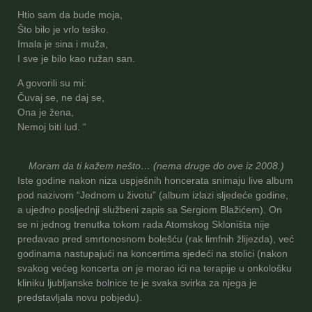
Htio sam da bude moja,
Što bilo je vrlo teško.
Imala je sina i muža,
I sve je bilo kao ružan san.
A govorili su mi:
Čuvaj se, ne daj se,
Ona je žena,
Nemoj biti lud. “
Moram da ti kažem nešto… (nema druge do ove iz 2008.)
Iste godine nakon niza uspješnih honcerata snimaju live album
pod nazivom “Jednom u životu” (album izlazi sljedeće godine,
a ujedno posljednji službeni zapis sa Sergiom Blažićem). On
se ni jednog trenutka tokom rada Atomskog Skloništa nije
predavao pred smrtonosnom bolešću (rak limfnih žlijezda), već
godinama nastupajući na koncertima sjedeći na stolici (nakon
svakog većeg koncerta on je morao ići na terapije u onkološku
kliniku ljubljanske bolnice te je svaka svirka za njega je
predstavljala novu pobjedu).