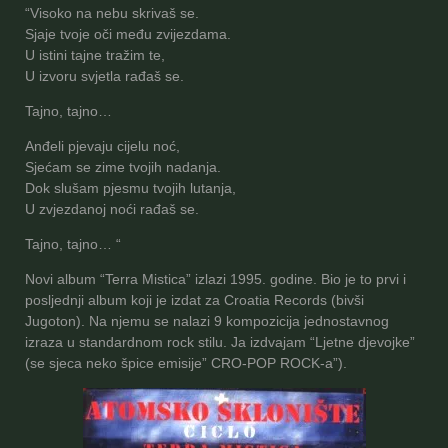
“Visoko na nebu skrivaš se.
Sjaje tvoje oči među zvijezdama.
U istini tajne tražim te,
U izvoru svjetla rađaš se.
Tajno, tajno…
Anđeli pjevaju cijelu noć,
Sjećam se zime tvojih nadanja.
Dok slušam pjesmu tvojih lutanja,
U zvjezdanoj noći rađaš se.
Tajno, tajno… “
Novi album “Terra Mistica” izlazi 1995. godine. Bio je to prvi i
posljednji album koji je izdat za Croatia Records (bivši
Jugoton). Na njemu se nalazi 9 kompozicija jednostavnog
izraza u standardnom rock stilu. Ja izdvajam “Ljetne djevojke”
(se sjeca neko špice emisije” CRO-POP ROCK-a”).