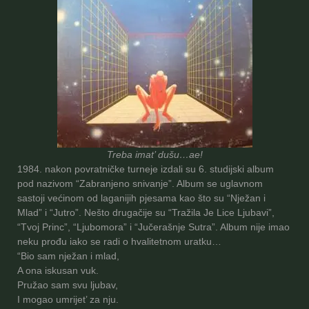
Treba imat’ dušu…ae!
1984. nakon povratničke turneje izdali su 6. studijski album
pod nazivom “Zabranjeno snivanje”. Album se uglavnom
sastoji većinom od laganijih pjesama kao što su “Nježan i
Mlad” i “Jutro”. Nešto drugačije su “Tražila Je Lice Ljubavi”,
“Tvoj Princ”, “Ljubomora” i “Jučerašnje Sutra”. Album nije imao
neku prođu iako se radi o hvalitetnom uratku…
“Bio sam nježan i mlad,
A ona iskusan vuk.
Pružao sam svu ljubav,
I mogao umrijet’ za nju.