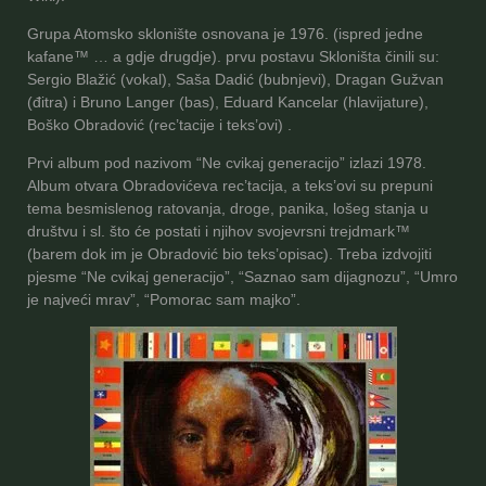
Grupa Atomsko sklonište osnovana je 1976. (ispred jedne
kafane™ … a gdje drugdje). prvu postavu Skloništa činili su:
Sergio Blažić (vokal), Saša Dadić (bubnjevi), Dragan Gužvan
(đitra) i Bruno Langer (bas), Eduard Kancelar (hlavijature),
Boško Obradović (rec’tacije i teks’ovi) .
Prvi album pod nazivom “Ne cvikaj generacijo” izlazi 1978.
Album otvara Obradovićeva rec’tacija, a teks’ovi su prepuni
tema besmislenog ratovanja, droge, panika, lošeg stanja u
društvu i sl. što će postati i njihov svojevrsni trejdmark™
(barem dok im je Obradović bio teks’opisac). Treba izdvojiti
pjesme “Ne cvikaj generacijo”, “Saznao sam dijagnozu”, “Umro
je najveći mrav”, “Pomorac sam majko”.