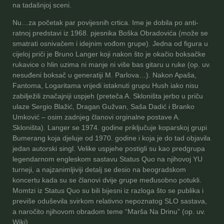
na tadašnjoj sceni.
Nu…za početak par povijesnih crtica. Ime je dobila po anti-
ratnoj predstavi iz 1968. pjesnika Boška Obradovića (može se
smatrati osnivačem i idejnim vođom grupe). Jedna od figura u
cijeloj priči je Bruno Langer koji nakon što je okačio boksačke
rukavice o hlin uzima ni manje ni više bas gitaru u ruke (op. uv.
nesuđeni boksač u generatiji M. Parlova…). Nakon Apaša,
Fantoma, Logaritama vrijedi istaknuti grupu Hush iako nisu
zabilježili značajniji uspjeh (preteča A. Skloništa jerbo u priču
ulaze Sergio Blažić, Dragan Gužvan, Saša Dadić i Branko
Umković – osim zadnjeg članovi orginalne postave A.
Skloništa). Langer se 1974. godine priključuje koparskoj grupi
Bumerang koja djeluje od 1970. godine i koja je do tad objavila
jedan autorski singl. Velike uspjehe postigli su kao predgrupa
legendarnom engleskom sastavu Status Quo na njihovoj YU
turneji, a najzanimljiviji detalj se desio na beogradskom
koncertu kada su se članovi dvije grupe međusobno potukli.
Momtzi iz Status Quo su bili bijesni iz razloga što se publika i
previše oduševila svirkom relativno nepoznatog SLO sastava,
a naročito njihovom obradom teme “Marša Na Drinu” (op. uv.
Wiki).