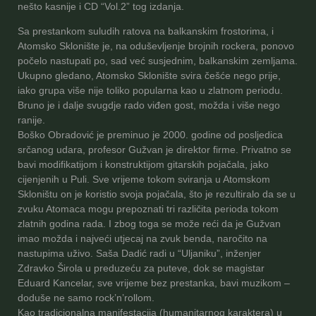
nešto kasnije i CD “Vol.2” tog izdanja.
Sa prestankom suludih ratova na balkanskim frostorima, i
Atomsko Sklonište je, na oduševljenje brojnih rockera, ponovo
počelo nastupati po, sad već susjednim, balkanskim zemljama.
Ukupno gledano, Atomsko Sklonište svira češće nego prije,
iako grupa više nije toliko popularna kao u zlatnom periodu.
Bruno je i dalje svugdje rado viđen gost, možda i više nego
ranije.
Boško Obradović je preminuo je 2000. godine od posljedica
srčanog udara, profesor Gužvan je direktor firme. Privatno se
bavi modifikatijom i konstruktijom gitarskih pojačala, jako
cijenjenih u Puli. Sve vrijeme tokom sviranja u Atomskom
Skloništu on je koristio svoja pojačala, što je rezultiralo da se u
zvuku Atomaca mogu prepoznati tri različita perioda tokom
zlatnih godina rada. I zbog toga se može reći da je Gužvan
imao možda i najveći utjecaj na zvuk benda, naročito na
nastupima uživo. Saša Dadić radi u “Uljaniku”, inženjer
Zdravko Širola u preduzeću za puteve, dok se magistar
Eduard Kancelar, sve vrijeme bez prestanka, bavi muzikom –
doduše ne samo rock’n’rollom.
Kao tradicionalna manifestacija (humanitarnog karaktera) u