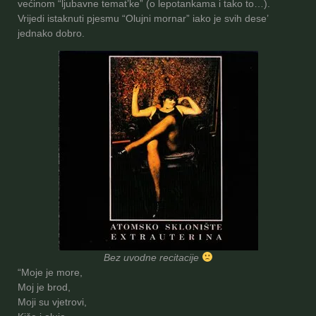
većinom “ljubavne temat’ke” (o lepotankama i tako to…).
Vrijedi istaknuti pjesmu “Olujni mornar” iako je svih dese’
jednako dobro.
Bez uvodne recitacije
“Moje je more,
Moj je brod,
Moji su vjetrovi,