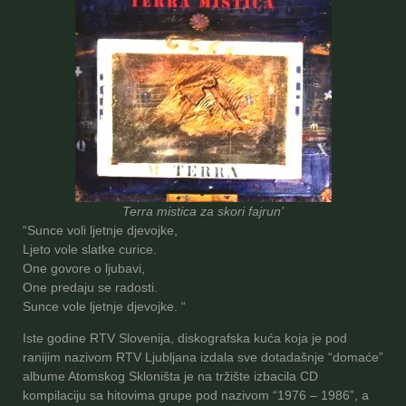
Terra mistica za skori fajrun’
“Sunce voli ljetnje djevojke,
Ljeto vole slatke curice.
One govore o ljubavi,
One predaju se radosti.
Sunce vole ljetnje djevojke. “
Iste godine RTV Slovenija, diskografska kuća koja je pod
ranijim nazivom RTV Ljubljana izdala sve dotadašnje “domaće”
albume Atomskog Skloništa je na tržište izbacila CD
kompilaciju sa hitovima grupe pod nazivom “1976 – 1986”, a