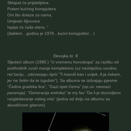
Sklapat će prijateljstva
Putem kućnog kompjutera.
Oni što dolaze za nama,
Umjesto šljivovice
Ispijat će čaše etera. “
(daklem…godina je 1978…kućni kompjuktor…)
Đevojka br. 8
Sljedeći album (1980.) “U vremenu horoskopa” za razliku od
prethodnih zvuči manje kompleksno (uz neizbježnu uvodnu
rec’taciju…odzvanjaju riječi “Ti kasniš kao i uvijek, A ja čekam,
jer ne želim da te izgubim”). Sa albuma se izdvajaju pjesme
“Čedna gradska lica”, “Gazi opet čizma”
(op.uv. neonazi
paranoja)
, “Generacija sretnika” te my fav “Da li je dozvoljeno
razgledavanje vašeg vrta” (jedna od dviju na albumu sa
akustičnom gitarom).