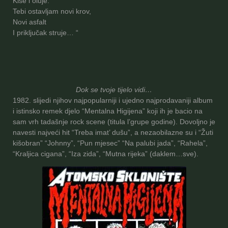
Kiše i oluje.
Tebi ostavljam novi krov,
Novi asfalt
I priključak struje… “
Dok se tvoje tijelo vidi…
1982. slijedi njihov najpopularniji i ujedno najprodavaniji album
i istinsko remek djelo “Mentalna Higijena” koji ih je bacio na
sam vrh tadašnje rock scene (titula l’grupe godine). Dovoljno je
navesti najveći hit “Treba imat’ dušu”, a nezaobilazne su i “Žuti
kišobran” “Johnny”, “Pun mjesec” “Na palubi jada”, “Rahela”,
“Kraljica cigana”, “Iza zida”, “Mutna rijeka” (daklem…sve).