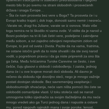
opterećen tradicijama ni staleškim predrasudama i njegovo
mesto bilo bi po svemu na strani slobodnih i prosvećenih
država i snaga Evrope…
– Šta će nam prosveta bez vere u Boga? Ta prosveta će i u
Evropi kratko trajati i, dok traje, donositi samo nemir i nesreću.
-Varate se, dragi fra Juliane, varate se iz osnova. Malo više
toga nemira ne bi škodilo ni vama ovde. Vi vidite da je narod u
Bosni podeljen na tri ili čak četiri vere, podeljene i zakrvljene
među sobom, a svi zajedno odvojeni neprelaznim zidom od
Evrope, to jest od sveta i života. Pazite da na vama, fratrima,
ne ostane istočni greh da to niste shvatili i da ste svoj narod
vodili, u pogrešnom pravcu i da ga niste pripremili za ono šta
ga čeka. Među hršćanima Turske Carevine se često, i sve
češće, čuju glasovi o slobodi i oslobođenju. I zaista, jednog
dana će i u ove krajeve morati doći sloboda. Ali davno je
rečeno da slobodu nije dovoljno steći, nego je mnogo važnije
postati dostojan slobode. Bez savremenijeg vaspitanja i
slobodoumnijih shvaćanja, neće vam ništa pomoći što ćete se
osloboditi osmanlijske vlasti. U toku stoleća vaš se narod
umnogome toliko izjednačio sa svojim tlačiteljima da mu neće
mnogo vredeti ako ga Turci jednog dana i napuste a ostave
mu, pored njegovih rajinskih mana i svoje poroke; lenost,