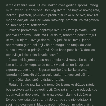
A malo kasnije konzul Davil, nakon dvije godine sporazumnog
mira, između Napoleona i bečkog dvora, na najave novog rata,
izoliran i potišten, pokušava proniknuti kako bi se ovaj novi rat
mogao odvijati i da li će ikada ratovanje prestati. Pa razgovara
sa Tahir-begom, teftedarom:
– Proleće poravnava i popravlja sve. Dok zemlja cvate, uvek
ponovo i ponovo, i dok ima ljudi da taj fenomen posmatraju i
uživaju u njemu, sve je dobro… A ljudi će biti uvek, jer se
neprestano gube oni koji više ne mogu i ne umiju da vide
sunce i cveće, a pristižu novi. Kako kaže pesnik : “U deci se
obnavljaja i čisti reka čovečanstva”…
– Jeste i mi čujemo da su na pomolu novi ratovi. Ko će biti s
kim a ko protiv koga, to će se tek videti, ali rat je izgleda
siguran za ovo leto… Siguran utoliko što, koliko ja znam,
između hršćanskih država traje stalan rat već stoljećima…
– I nehršćanske, istočne države ratuju.
– Ratuju. Samo razlika je u tome što islamske države ratuju
bez pretvorstva i protivrečnosti. One rat smatraju oduvek kao
jedan važan deo svoje misije na svetu. Islam je i došao u
Evropu kao ratujuća strana i do danas su u njoj održao ili
svojim ratovanjem ili blagodareći međusobnim ratovanjima