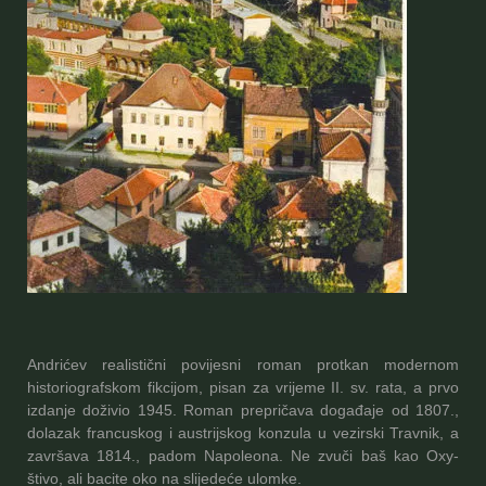
Andrićev realistični povijesni roman protkan modernom
historiografskom fikcijom, pisan za vrijeme II. sv. rata, a prvo
izdanje doživio 1945. Roman prepričava događaje od 1807.,
dolazak francuskog i austrijskog konzula u vezirski Travnik, a
završava 1814., padom Napoleona. Ne zvuči baš kao Oxy-
štivo, ali bacite oko na slijedeće ulomke.