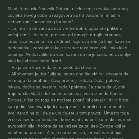
Mladi francuski činovnik Dafose, utjelovljenje revolucionarnog
čovjeka novog doba u razgovoru sa fra Julianom, mladim
redovnikom “bosanskog formata”:
– Ja, mislim da sam za ovo vreme dobro upoznao prilike u
vašoj zemlji i da sam, protivno od mnogih drugih stranaca,
imao razumevanja i za vrednosti koje ova zemlja krije, kao i za
nedostatke i zaostalosti koje stranac tako brzo vidi i tako lako
osuđuje. Ali dozvolite da vam kažem da mi je često nerazumljiv
stav koji vi zauzimate, fratri…
– Pa ja vam kažem da ne možete da shvatite.
– Ali shvatam ja, fra Juliane, samo ono što vidim i shvatam da
ne mogu da odobrim. Ovoj bi zemlji trebalo škola, puteva,
lekara, dodira sa svetom, rada i pokreta. Ja znam da vi, dok
traje turska vlast i dok se ne uspostavi veza između Bosne i
Evrope, ništa od toga ne možete postići ni ostvariti. Ali vi biste,
kao jedini školovani ljudi u ovoj zemlji, morali da pripremate
svoj narod na to i da ga upućujete u tom pravcu. Umesto toga
vi se zalažete za feudalnu, konzervativnu politiku reakcionarnih
evropskih sila i hoćete da se vežete za taj deo Evrope koji je
osuđen na propast. A to je nerazumljivo, jer vaš narod nije