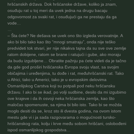
hršćanskih država. Dok hršćanske države, koliko ja znam,
osuđuju rat u toj meri da uvek jedna na drugu bacaju
odgovornost za svaki rat, i osuđujući ga ne prestaju da ga
vode…
…
– Šta ćete? Ne dešava se uvek ono što izgleda verovatnije. A
ako bi bilo tako kao što “mnogi smatraju”, onda nije teško
predvideti tok stvari, jer nije nikakva tajna da su sve ove zemlje
ratom dobijene, ratom se brane i ratujući i gube, ako moraju
da budu izgubljene… Obratite pažnju pa ćete videti da je tačno
da gde god proširi hrišćanska Evropa svoju vlast, sa svojim
običajima i uređenjima, tu dođe i rat, međuhršćanski rat. Tako
u Africi, tako u Americi, tako je u evropskim delovima
Osmanlijskog Carstva koji su potpali pod neku hršćansku
državu. I ako bi se ikad, po volji sudbine, desilo da mi izgubimo
ove krajeve i da ih osvoji neka hršćanska zemlja, kao što
maločas spomenuste, sa njima bi bilo isto. Tako bi se možda
moglo desiti da se, kroz sto ili dvesta godina, na ovom istom
mestu gde vi i ja sada razgovarama o mogućnosti tursko-
hrišćanskog rata, kolju i krve među sobom hrišćani, oslobođeni
ispod osmanlijskog gospodstva…