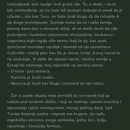
netrpeljivost, duh nasilja i kult grube sile. To, u stvari, i ne bi
bilo oslobođenje, jer ne biste bili dostojni slobode ni umeli da je
uživate i, isto kao Turci, ne biste znali drugo do da robujete ili
da druge porobljavate. Sumnje nema da će i vaša zemlja
jednog dana doći u evropski sklop, ali se može desiti da uđe
podvojena i nasledno opterećena shvatanjima, navikama i
nagonima kojih nigdje više nema i koji će joj, kao aveti,
sprečavati normalan razvitak i stvarati od nje savremeno
čudovište i svačiji plen kao što je danas turski. A ovaj narod to
ne zaslužuje. Vi vidite da nijedan narod, nijedna zemlja u
Evropi ne zasnivaju svoj napredak na verskoj osnovi…
– U tome i jest nesreća.
– Nasreća je živeti ovako.
– Nesreća je živeti bez Boga i izneveriti se veri otaca.
…
– Zar vi zaiste nikada niste pomislili da ovi narodi koji se
nalaze pod turskom vlašću, i koji se nazivaju raznim imenima i
ispovedaju razne veroispovesti, moraju jednog dana, kad
Turska Imperija padne i napusti ove krajeve, da nađu
zajedničku osnovicu svoga opstanka, jednu širu, bolju,
razumniju i čovečniju formulu…