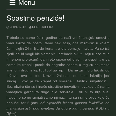
Menu
Spasimo penziće!
2009-02-13
PERISTALTIKA
Trebale su samo četiri godine da naši vrli finansijski umovi u
vladi skuže da postoji tamo neki stup, olfa miroviski u kojem
čami ciglih 24 milijarde kuna… a eto pemzije male… Pa se isti
sjetili da bi mogli biti plemeniti i prebaciti svu tu raju u prvi stup
(imenom proračun), da ih eto spase od gladi… a usput… e pa
samo im trebaju pustiti da dograbe šapom u teglicu pekmeza
imenom drugi sTupTupTupTupTup… Da ne živimo u lakrdiji od
države, ovo bi bilo izrazito žalosno, no kako lakrdija jes’
slučaj…. ovo je za krepat od smijeha… faktički umjetnos’…
Bez obzira što su i inače stravično inovativni, ovakav piš nama
vladajuća garnitura dugo nije servirala… Ali ni to nije sve,
hajdemo se ne smijati samo njima…. tu su i silne ovce koje će
popušiti foru! (
btw. od sljedećih izbora glasam isključivo na
manjinskoj listi, pod uvjetom da otfore kaf… pardon KUD i u
Rijeci
)