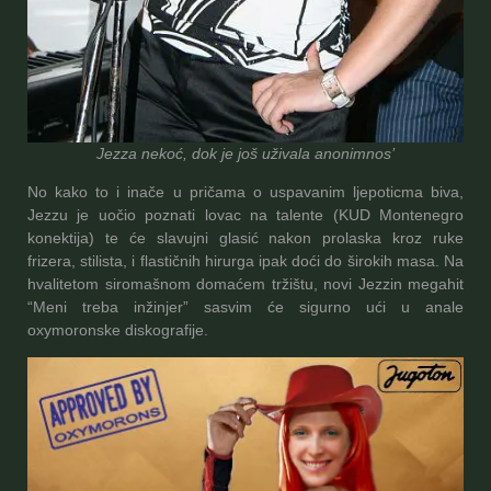
Jezza nekoć, dok je još uživala anonimnos’
No kako to i inače u pričama o uspavanim ljepoticma biva,
Jezzu je uočio poznati lovac na talente (KUD Montenegro
konektija) te će slavujni glasić nakon prolaska kroz ruke
frizera, stilista, i flastičnih hirurga ipak doći do širokih masa. Na
hvalitetom siromašnom domaćem tržištu, novi Jezzin megahit
“Meni treba inžinjer” sasvim će sigurno ući u anale
oxymoronske diskografije.