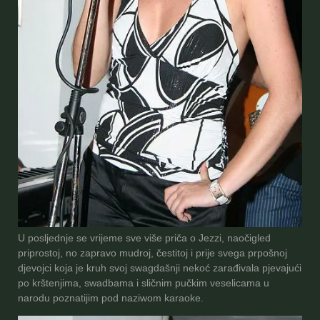
U posljednje se vrijeme sve više priča o Jezzi, naočigled
priprostoj, no zapravo mudroj, čestitoj i prije svega prpošnoj
djevojci koja je kruh svoj swagdašnji nekoć zarađivala pjevajući
po krštenjima, swadbama i sličnim pučkim veselicama u
narodu poznatijim pod naziwom karaoke.