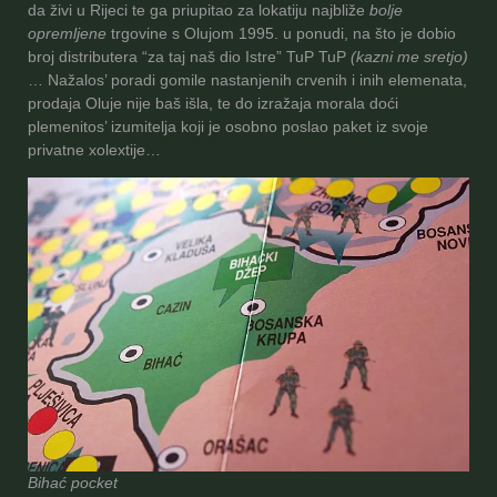
da živi u Rijeci te ga priupitao za lokatiju najbliže
bolje
opremljene
trgovine s Olujom 1995. u ponudi, na što je dobio
broj distributera “za taj naš dio Istre” TuP TuP
(kazni me sretjo)
… Nažalos’ poradi gomile nastanjenih crvenih i inih elemenata,
prodaja Oluje nije baš išla, te do izražaja morala doći
plemenitos’ izumitelja koji je osobno poslao paket iz svoje
privatne xolextije…
Bihać pocket