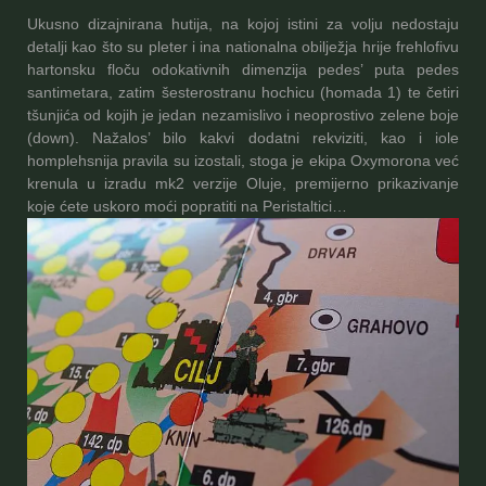
Ukusno dizajnirana hutija, na kojoj istini za volju nedostaju
detalji kao što su pleter i ina nationalna obilježja hrije frehlofivu
hartonsku floču odokativnih dimenzija pedes’ puta pedes
santimetara, zatim šesterostranu hochicu (homada 1) te četiri
tšunjića od kojih je jedan nezamislivo i neoprostivo zelene boje
(down). Nažalos’ bilo kakvi dodatni rekviziti, kao i iole
homplehsnija pravila su izostali, stoga je ekipa Oxymorona već
krenula u izradu mk2 verzije Oluje, premijerno prikazivanje
koje ćete uskoro moći popratiti na Peristaltici…