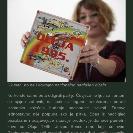
Ukusan, no ne i dovoljno nacionalno naglašen dizajn
Koliko ste samo puta odigrali partiju Čovječe ne ljuti se i pritom
se sjajno zabavili, no ipak uz lagano razočarenje poradi
izostanka osjećaja buđenja nacionalne svijesti. Zabava
jednostavno nije potpuna ako je plitka. Spas iz naočigled
bezizlazne i očajavajuće situacije produkt je domaće pameti i
zove se Oluja 1995. Josipu Brniću (ime koje će svim
Ritehovcima razvući osmijeh od uha do uha), inače vlasniku