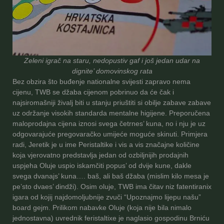
Zeleni igrač na staru, nedopustiv gaf i još jedan udar na
dignite’ domovinskog rata
Bez obzira što buđenje nationalne svijesti zapravo nema
cijenu, TWB se džaba cijenom pobrinuo da će čak i
najsiromašniji živalj biti u stanju priuštiti si obilje zabave zabave
uz održanje visokih standarda mentalne higijene. Preporučena
maloprodajna cijena iznosi svega četrnes’ kuna, no i nju je uz
odgovarajuće pregovaračko umijeće moguće skinuti. Primjera
radi, Jeretik je u ime Peristaltike i vis a vis značajne količine
koja vjerovatno predstavlja jedan od ozbiljnijih prodajnih
uspjeha Oluje uspio iskamčiti popus’ od dvije kune, dakle
svega dvanajs’ kuna…. baš, ali baš džaba (mislim kilo mesa je
pe’sto dvaes’ dindži). Osim oluje, TWB ima čitav niz fatentiranix
igara od kojij najdomoljubnije zvuči “Upoznajmo lijepu našu”
board gejm. Prilikom nabavke Oluje (koja nije bila nimalo
jednostavna) uvrednik feristaltixe je naglasio gospodinu Brniću