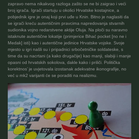
zapravo nema nikakvog razloga zašto se ne bi zaigrao i veći
broj igrača. Igrači startuju u okolici Hrvatske kostajnice, a
pobjednik igre je onaj koji prvi uđe u Knin. Bitno je naglasiti da
se igrači kreću autentičnim pravcima napredovanja stvarnih
sudionika vojno redarstvene aktije Oluja. Na ploči su naravno
istaknute autentične lokatije (primjerice Bihać pocket [no ne i
Medak] isti) kao i autentične jedinice Hrvatske vojske. Svoje
mjesto u igri našli su i pripadnici srbočetničke soldateske, s
time da su nacrtani (a kako drugačije) kao manji, slabiji i manje
opasni od hrvatskih sokolova, dakle kako i priliči. Politička
korektnos’ je uvjetovala izostanak adekvatne ikonografije, no
već u mk2 varijanti će se poraditi na realizmu.