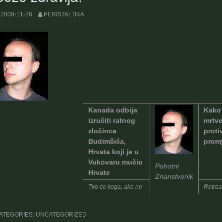
2008-11-26
PERISTALTIKA
Kanada odbija
Kako 
izručiti ratnog
mrtve
zločinca
proti
Budimčića,
prom
Hrvata koji je u
Vukovaru mučio
Pohotni
Hrvate
Znanstvenik
Tko će koga, ako ne
Retroa
svoj svoga,
davanj
svećenikov sin ne
počast
ATEGORIES: UNCATEGORIZED
zna za Boga
samo 