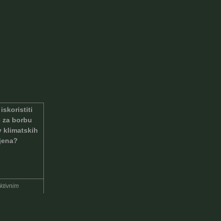
iskoristiti
 za borbu
v klimatskih
jena?
ktivnim
em vojnih
i svima, a ne
njima