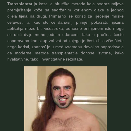
Transplantatija
kose je hirurška metoda koja podrazumijeva
premještanje kože sa sadržanim korijenom dlake s jednog
dijela tijela na drugi. Primarno se koristi za liječenje muške
ćelavosti, ali kao što će današnji primjer pokazati, njezina
aplikatija može biti višestruka, odnosno primjenom iste mogu
se ubiti dvije muhe jednim udarcem. Iako u prošlosi često
osporavana kao skup zahvat od kojega je često bilo više štete
nego koristi, znanos’ je u međuvremenu dovoljno napredovala
da moderne metode transplantatije donose izvrsne, kako
hvalitativne, tako i hvantitativne rezultate.