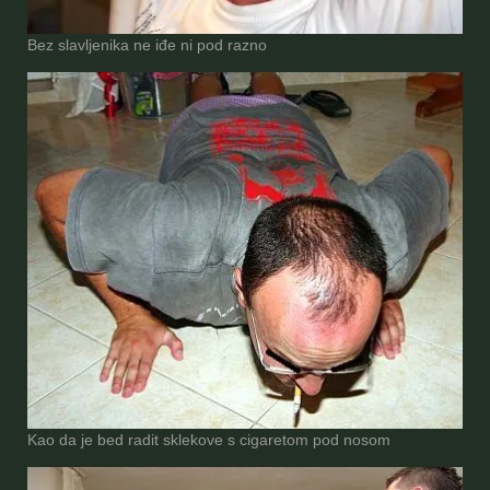
Bez slavljenika ne iđe ni pod razno
Kao da je bed radit sklekove s cigaretom pod nosom