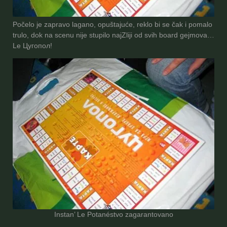
Počelo je zapravo lagano, opuštajuće, reklo bi se čak i pomalo
trulo, dok na scenu nije stupilo najZliji od svih board gejmova…
Le Цугопол!
Instan’ Le Potan
é
stvo zagarantovano