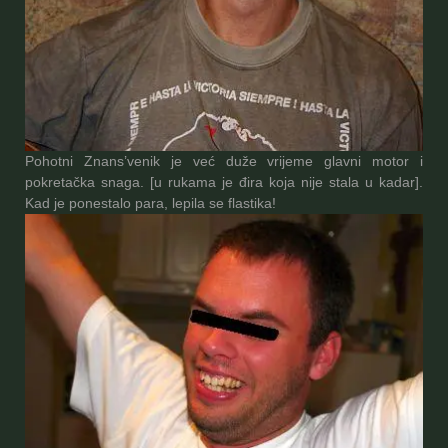
Pohotni Znans’venik je već duže vrijeme glavni motor i
pokretačka snaga. [u rukama je đira koja nije stala u kadar].
Kad je ponestalo para, lepila se flastika!