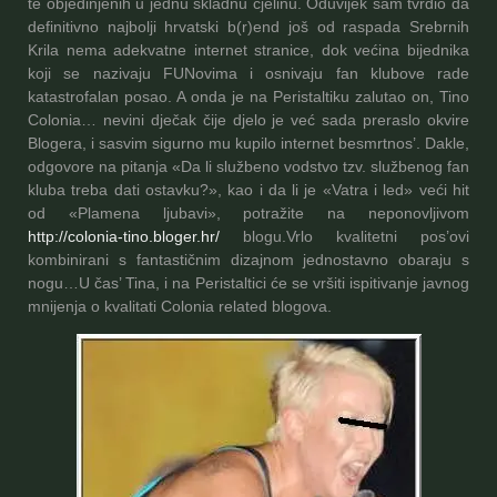
te objedinjenih u jednu skladnu cjelinu. Oduvijek sam tvrdio da
definitivno najbolji hrvatski b(r)end još od raspada Srebrnih
Krila nema adekvatne internet stranice, dok većina bijednika
koji se nazivaju FUNovima i osnivaju fan klubove rade
katastrofalan posao. A onda je na Peristaltiku zalutao on, Tino
Colonia… nevini dječak čije djelo je već sada preraslo okvire
Blogera, i sasvim sigurno mu kupilo internet besmrtnos’. Dakle,
odgovore na pitanja «Da li službeno vodstvo tzv. službenog fan
kluba treba dati ostavku?», kao i da li je «Vatra i led» veći hit
od «Plamena ljubavi», potražite na neponovljivom
http://colonia-tino.bloger.hr/
blogu.
Vrlo kvalitetni pos’ovi
kombinirani s fantastičnim dizajnom jednostavno obaraju s
nogu…
U čas’ Tina, i na Peristaltici će se
vršiti ispitivanje javnog
mnijenja o kvalitati Colonia related blogova.