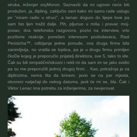
struka, inženjer oxyMoron. Saznavši da mi ugovor neće biti
produžen, ja, dipling, zaključio sam kako mi samo rade uslugu
jer “nisam radio u struci”, a taman doguro do lijepe love pa
sam bio ljen tražit dalje. Pih, pljunuo u miša i pravac moj-
posao, dva telefonska razgovora, pozivi na interview, vrlo
pozitivne reakcije, ponešen interesom poslodavaca, Rast
Penisicha™, odbijanje jedne ponude, ova druga firma bila
zanimljivija, no vratila se loptica, pa je u drugu firmu primljen
čkoDe kojeg je preporučio prijatelj direktora, sve 5,
tako to ide.
Čak su bili simpatični/iskusni i rekli mi da sam im se jako svidio
pa su me preporučili jednoj drugoj firmi… Kao, potražnja je za
diplinzima, nema šta da brinem, javio se na par mjesta,
otvoreni natječaji do nekog datuma, javit će mi se, bla. Čak i
Viktor Lenac ima potrebu za inženjerima, za nevjerovat.