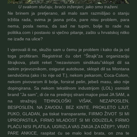
U svakom slučaju, braćo inženjeri, jako smo traženi.
Ne brinem ja pretjerano, ali malo sam razmišljao o stanju
tržišta rada, svima je jasna priča, pare nisu problem, para
nema, posla nema, da sad ne tupim, bolje to rade na
politika.com i postavio si vječno pitanje, zašto u hrvatskoj nitko
ne izađe na ulice?
I vjerovali ili ne, skužio sam u čemu je problem i kako da ja od
toga profitiram. Registrirat ću obrt “Štrajk”za organizaciju
štrajkova, platit reket “nezavisnom sindikatu”sklopit dil sa
nekim prjevoznikom, osigurat autobuse, sklopit dil sa Montana
sendvićima (ako i to nije od T.), nekom pekarom, Coca-Colom,
nekom pivovarom ili bolje, forsirat pelin, jebeš masu, ako nije
dopingirana. Sa nekom tekstilnom industrijom (LOL) osmislit
brand “Ja sam”, di će na prednjoj strani majice pisat JA SAM, a
na stražnjoj TEHNOLOŠKI VIŠAK, NEZAPOSLEN,
BESPOSLEN, NA ZAVODU, BEZ KINTE, PROKLETO LJUT,
PUKO, GLADAN, pa tiskat transparante, FIRMO ŽIVOT SI MI
UPROPASTILA, FIRMO MLADOST SI MI ODUZELA, FIRMO
PLAĆU NISI PLATILA, UGRIZLA VAS ZMIJA ZA DŽEP?, VRATI
PARE ANKICE, raspitat ću se malo kod brata, on zna te