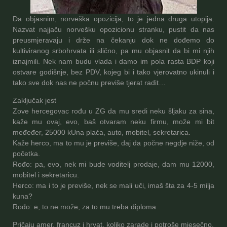
Da objasnim, norveška opozicija, to je jedna druga utopija.
Nazvat najjaču norvešku opozicionu stranku, pustit da nas
preusmjeravaju i drže na čekanju dok ne dođemo do
kultiviranog srbohrvata ili slično, pa mu objasnit da bi mi njih
iznajmili.
Nek nam budu vlada i damo im pola rasta BDP koji
ostvare godišnje, bez PDV, kojeg bi i tako vjerovatno ukinuli i
tako sve dok nas ne počnu previše tjerat radit…
Zaključak jest
Zove hercegovac rođu u ZG da mu sredi neku šljaku za sina,
kaže mu ovaj, evo, baš otvaram neku firmu, može mi bit
međeđer, 25000 kUna plaća, auto, mobitel, sekretarica.
Kaže herco, ma to mu je previše, daj da počne negdje niže, od
početka.
Rođo: pa, evo, nek mi bude voditelj prodaje, dam mu 12000,
mobitel i sekretaricu.
Herco: ma i to je previše, nek se mali uči, imaš šta za 4-5 milja
kuna?
Rođo: e, to ne može, za to mu treba diploma
Pričaju amer, francuz i hrvat, koliko zarade i potroše mjesečno.