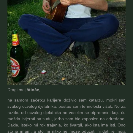
Dragi moj
štioče
,
na samom začetku karijere doživio sam katarzu, mokri san
svakog ocvalog djelatnika, postao sam tehnološki višak. No za
razliku od ocvalog djelatnika ne veselim se otpremnini koju ću
možda istjerati na sudu, jerbo sam bio zaposlen na određeno.
Dakle, isteko mi rok trajanja, ko švargli, ako ista ima isti. Ono
što ja imam, a što mi nitko ne može oduzeti ni dati je moja