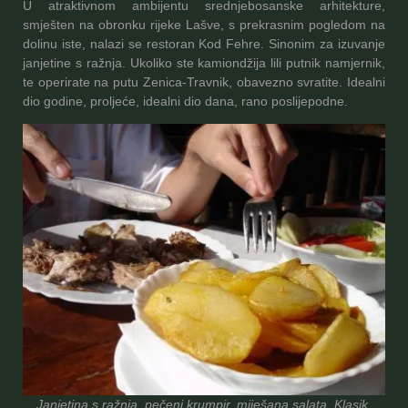
U atraktivnom ambijentu srednjebosanske arhitekture,
smješten na obronku rijeke Lašve, s prekrasnim pogledom na
dolinu iste, nalazi se restoran Kod Fehre. Sinonim za izuvanje
janjetine s ražnja. Ukoliko ste kamiondžija lili putnik namjernik,
te operirate na putu Zenica-Travnik, obavezno svratite. Idealni
dio godine, proljeće, idealni dio dana, rano poslijepodne.
Janjetina s ražnja, pečeni krumpir, miješana salata. Klasik.